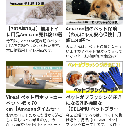
【2023年10月】猫用トイ
Amazon初のペット保険
レ用品Amazon売れ筋10選
【わんにゃん安心保険】月
額1240円～
今回は、Amazon売れ筋のペット
用品をご紹介したいと思います。
みなさんは、ペット保険に入って
本日は猫用トイレ用品です。
いますか？ペット保険って入って
いないと、動物病院の治療費が高
額になりますよね。でもどこのペ
ット保険がいいのか分からなくて
お悩みの方は多いと思います。
そこで、今回はAmazon初のペッ
ト保険【わんにゃん安心保険】を
ご紹介します。 Amazonユーザー
向けのペット保険で、月額1240
円～ですよ。しかも保険加入でペ
Yireal ペット用ホットカー
ペットがブラッシング好き
ットフードがお安くなったりもし
ペット 45 x 70
になる?!多機能な
ます！早速みていきましょう。
cm【Amazonタイムセー
【DELAMU ペットブラシ
ル】
グローブ】
お家のペットたちにも暖かく過ご
今回ご紹介するのは、ペットの抜
してほしいとお考えの方、今
け毛ケア用品【DELAMU ペット
Amazonでペット用ホットカーペ
ブラシ グローブ】です。 犬猫兼
ットがタイムセールでお得です。
用の商品ですよ！