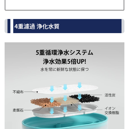
4重濾過 浄化水質