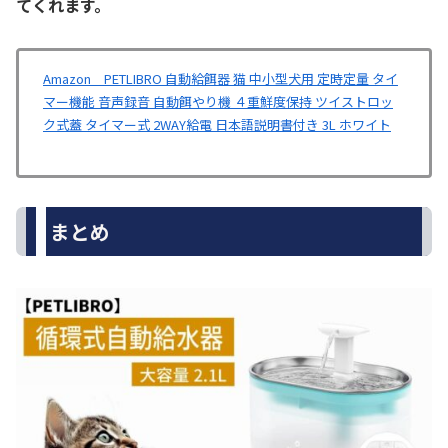
てくれます。
Amazon PETLIBRO 自動給餌器 猫 中小型犬用 定時定量 タイ
マー機能 音声録音 自動餌やり機 ４重鮮度保持 ツイストロッ
ク式蓋 タイマー式 2WAY給電 日本語説明書付き 3L ホワイト
まとめ