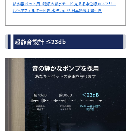
給水器 ペット用 2種類の給水モード 見える水位線 BPAフリー
活性炭フィルター付き 水洗い可能 日本語説明書付き
超静音設計 ≤23db