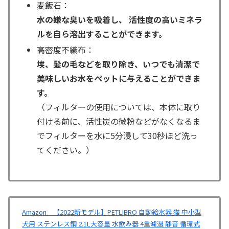
麦飯石：
水の嫌な臭いを吸着し、 活性度の高いミネラ
ルを自ら溶出することができます。
高密度不織布：
埃、髪の毛などを取り除き、いつでも清潔で
美味しいお水をペットに与えることができま
す。
（フィルターの使用については、本体に取り
付ける前に、活性炭の微粉などがなくなるま
でフィルターを水に5分浸して30秒ほど洗っ
てください。）
Amazon 【2022新モデル】PETLIBRO 自動給水器 猫 中小型
犬用 ステンレス鋼 2.1L大容量 水飲み器 4重濾過 静音 循環式