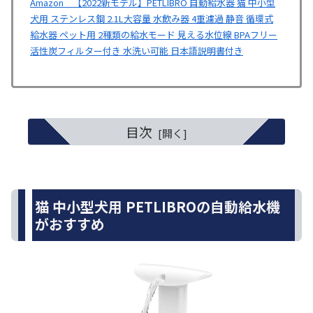
Amazon 【2022新モデル】PETLIBRO 自動給水器 猫 中小型
犬用 ステンレス鋼 2.1L大容量 水飲み器 4重濾過 静音 循環式
給水器 ペット用 2種類の給水モード 見える水位線 BPAフリー
活性炭フィルター付き 水洗い可能 日本語説明書付き
目次
猫 中小型犬用 PETLIBROの自動給水機
がおすすめ