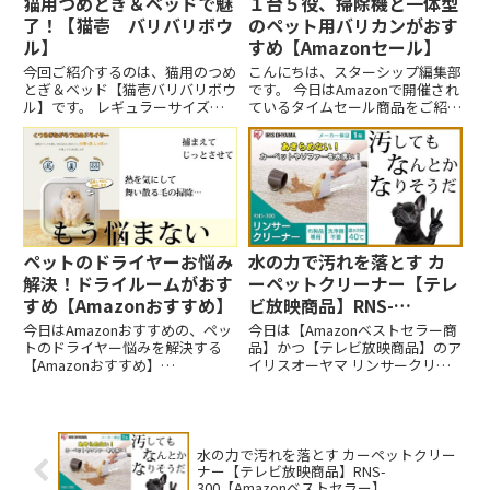
猫用つめとぎ＆ベッドで魅
１台５役、掃除機と一体型
了！【猫壱 バリバリボウ
のペット用バリカンがおす
ル】
すめ【Amazonセール】
今回ご紹介するのは、猫用のつめ
こんにちは、スターシップ編集部
とぎ＆ベッド【猫壱バリバリボウ
です。 今日はAmazonで開催され
ル】です。 レギュラーサイズと
ているタイムセール商品をご紹介
XLサイズはつめとぎの替えもあ
します。本日2023年6月12日は、
るのでコスパもいいですよ。
Neabot ペット用 バリカンが32％
オフと大変お買い得です。 な
お、以下の表示価格は2023年6月
12日...
ペットのドライヤーお悩み
水の力で汚れを落とす カ
解決！ドライルームがおす
ーペットクリーナー【テレ
すめ【Amazonおすすめ】
ビ放映商品】RNS-
300【Amazonベストセラ
今日はAmazonおすすめの、ペッ
今日は【Amazonベストセラー商
ー】
トのドライヤー悩みを解決する
品】かつ【テレビ放映商品】のア
【Amazonおすすめ】
イリスオーヤマ リンサークリー
Homerunpet ドライハウス
ナー（カーペットクリーナー）を
Drybo Plusをご紹介します。
ご紹介します。
水の力で汚れを落とす カーペットクリー
ナー【テレビ放映商品】RNS-
300【Amazonベストセラー】