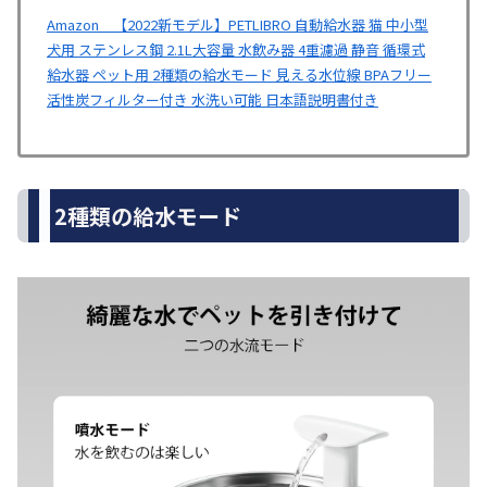
Amazon 【2022新モデル】PETLIBRO 自動給水器 猫 中小型
犬用 ステンレス鋼 2.1L大容量 水飲み器 4重濾過 静音 循環式
給水器 ペット用 2種類の給水モード 見える水位線 BPAフリー
活性炭フィルター付き 水洗い可能 日本語説明書付き
2種類の給水モード