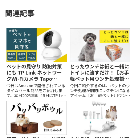
関連記事
ペットの見守り 防犯対策
とったウンチは紙と一緒に
にも TP-Link ネットワー
トイレに流すだけ！【お手
クWi-Fiカメラ Tapo
軽ペット用ウンチ処理袋ポ
C200【Amazonタイムセ
イ太くん】
今日はAmazonで開催されている
今回ご紹介するのは、ペットのウ
ール】
タイムセール商品をご紹介しま
ンチ処理が劇的にラクチンになる
す。本日2023年6月15日はTP-Link
アイテム【お手軽ペット用ウンチ
ネットワークWi-Fiカメラ Tapo
処理袋ポイ太くん】です。 とっ
C200が29％オフと大変お買い得
たウンチは紙と一緒にトイレに流
です。
せるので、衛生面でも安心です
よ！