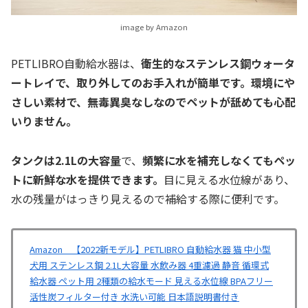
image by Amazon
PETLIBRO自動給水器は、
衛生的なステンレス鋼ウォータ
ートレイで、取り外してのお手入れが簡単です。環境にや
さしい素材で、無毒異臭なしなのでペットが舐めても心配
いりません。
タンクは2.1Lの大容量
で、
頻繁に水を補充しなくてもペッ
トに新鮮な水を提供できます。
目に見える水位線があり、
水の残量がはっきり見えるので補給する際に便利です。
Amazon 【2022新モデル】PETLIBRO 自動給水器 猫 中小型
犬用 ステンレス鋼 2.1L大容量 水飲み器 4重濾過 静音 循環式
給水器 ペット用 2種類の給水モード 見える水位線 BPAフリー
活性炭フィルター付き 水洗い可能 日本語説明書付き