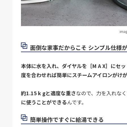
ima
面倒な家事だからこそ シンプル仕様
本体に水を入れ、ダイヤルを［M A X］にセ
度を合わせれば簡単にスチームアイロンがけ
約1.15 k gと適度な重さ
なので、力を入れなく
に使うことができる
んです。
簡単操作ですぐに給湯できる